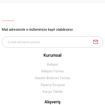
Ürün resmi kalitesiz, bozuk veya görüntülenemiyor.
Ürün açıklamasında eksik bilgiler bulunuyor.
Ürün bilgilerinde hatalar bulunuyor.
Ürün fiyatı diğer sitelerden daha pahalı.
Mail adresinizle e-bültenimize kayıt olabilirsiniz.
Bu ürüne benzer farklı alternatifler olmalı.
Kurumsal
Gönder
İletişim
İletişim Formu
Havale Bildirim Formu
Sipariş Sorgula
Kargo Takibi
Alışveriş