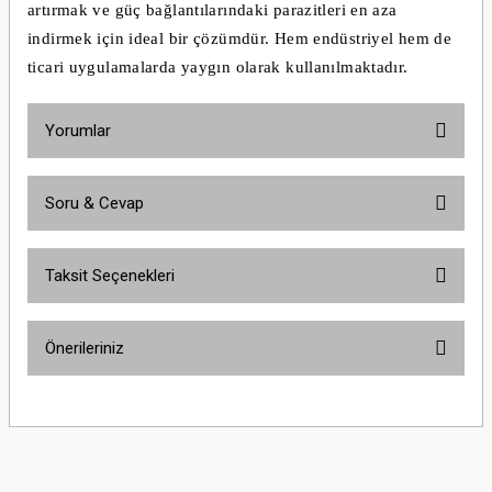
artırmak ve güç bağlantılarındaki parazitleri en aza
indirmek için ideal bir çözümdür. Hem endüstriyel hem de
ticari uygulamalarda yaygın olarak kullanılmaktadır.
Yorumlar
Soru & Cevap
Bu ürüne ilk yorumu siz yapın!
Taksit Seçenekleri
Yorum Yaz
Ürün hakkında henüz soru sorulmamış.
Önerileriniz
Soru Sor
Bu ürünün fiyat bilgisi, resim, ürün açıklamalarında ve diğer konularda
yetersiz gördüğünüz noktaları öneri formunu kullanarak tarafımıza
iletebilirsiniz.
Görüş ve önerileriniz için teşekkür ederiz.