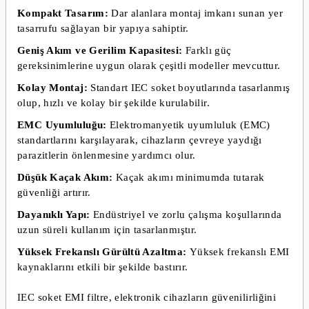
Kompakt Tasarım:
Dar alanlara montaj imkanı sunan yer
tasarrufu sağlayan bir yapıya sahiptir.
Geniş Akım ve Gerilim Kapasitesi:
Farklı güç
gereksinimlerine uygun olarak çeşitli modeller mevcuttur.
Kolay Montaj:
Standart IEC soket boyutlarında tasarlanmış
olup, hızlı ve kolay bir şekilde kurulabilir.
EMC Uyumluluğu:
Elektromanyetik uyumluluk (EMC)
standartlarını karşılayarak, cihazların çevreye yaydığı
parazitlerin önlenmesine yardımcı olur.
Düşük Kaçak Akım:
Kaçak akımı minimumda tutarak
güvenliği artırır.
Dayanıklı Yapı:
Endüstriyel ve zorlu çalışma koşullarında
uzun süreli kullanım için tasarlanmıştır.
Yüksek Frekanslı Gürültü Azaltma:
Yüksek frekanslı EMI
kaynaklarını etkili bir şekilde bastırır.
IEC soket EMI filtre, elektronik cihazların güvenilirliğini