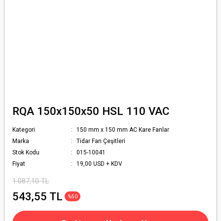
RQA 150x150x50 HSL 110 VAC
Kategori
150 mm x 150 mm AC Kare Fanlar
Marka
Tidar Fan Çeşitleri
Stok Kodu
015-10041
Fiyat
19,00 USD + KDV
1.087,10 TL
543,55 TL
%50