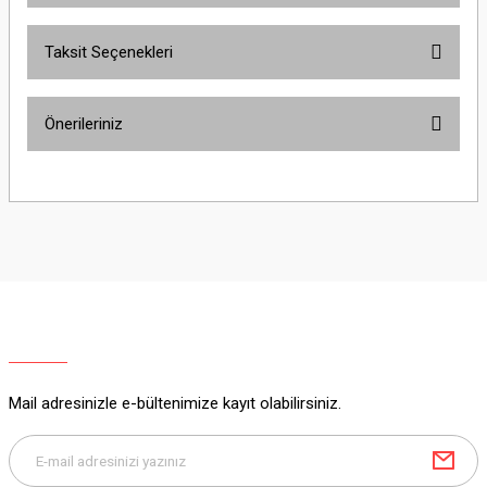
Taksit Seçenekleri
Yorum Yaz
Ürün hakkında henüz soru sorulmamış.
Önerileriniz
Soru Sor
Bu ürünün fiyat bilgisi, resim, ürün açıklamalarında ve diğer konularda
yetersiz gördüğünüz noktaları öneri formunu kullanarak tarafımıza
iletebilirsiniz.
Görüş ve önerileriniz için teşekkür ederiz.
Ürün resmi kalitesiz, bozuk veya görüntülenemiyor.
Ürün açıklamasında eksik bilgiler bulunuyor.
Ürün bilgilerinde hatalar bulunuyor.
Ürün fiyatı diğer sitelerden daha pahalı.
Mail adresinizle e-bültenimize kayıt olabilirsiniz.
Bu ürüne benzer farklı alternatifler olmalı.