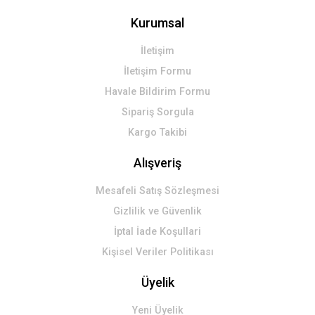
Kurumsal
Gönder
İletişim
İletişim Formu
Havale Bildirim Formu
Sipariş Sorgula
Kargo Takibi
Alışveriş
Mesafeli Satış Sözleşmesi
Gizlilik ve Güvenlik
İptal İade Koşullari
Kişisel Veriler Politikası
Üyelik
Yeni Üyelik