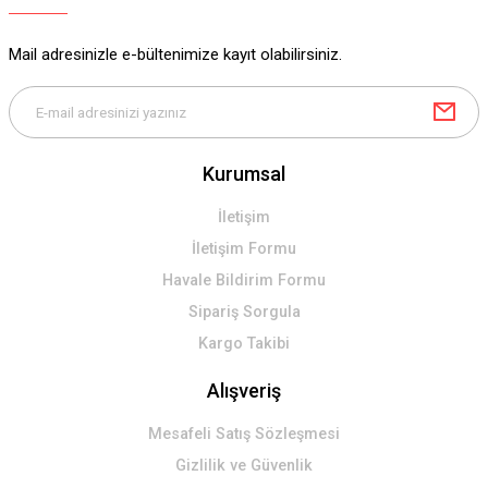
Ürün bilgilerinde hatalar bulunuyor.
Ürün fiyatı diğer sitelerden daha pahalı.
Mail adresinizle e-bültenimize kayıt olabilirsiniz.
Bu ürüne benzer farklı alternatifler olmalı.
Kurumsal
Gönder
İletişim
İletişim Formu
Havale Bildirim Formu
Sipariş Sorgula
Kargo Takibi
Alışveriş
Mesafeli Satış Sözleşmesi
Gizlilik ve Güvenlik