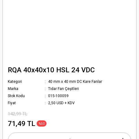
RQA 40x40x10 HSL 24 VDC
Kategori
40 mm x 40 mm DC Kare Fanlar
Marka
Tidar Fan Çeşitleri
Stok Kodu
015-100059
Fiyat
2,50 USD + KDV
142,99 TL
71,49 TL
%50