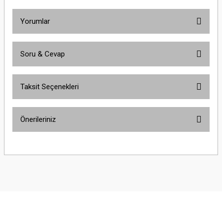
Yorumlar
Soru & Cevap
Bu ürüne ilk yorumu siz yapın!
Taksit Seçenekleri
Yorum Yaz
Ürün hakkında henüz soru sorulmamış.
Önerileriniz
Soru Sor
Bu ürünün fiyat bilgisi, resim, ürün açıklamalarında ve diğer konularda
yetersiz gördüğünüz noktaları öneri formunu kullanarak tarafımıza
iletebilirsiniz.
Görüş ve önerileriniz için teşekkür ederiz.
Ürün resmi kalitesiz, bozuk veya görüntülenemiyor.
Ürün açıklamasında eksik bilgiler bulunuyor.