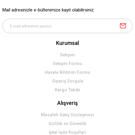
Ürün fiyatı diğer sitelerden daha pahalı.
Mail adresinizle e-bültenimize kayıt olabilirsiniz.
Bu ürüne benzer farklı alternatifler olmalı.
Kurumsal
Gönder
İletişim
İletişim Formu
Havale Bildirim Formu
Sipariş Sorgula
Kargo Takibi
Alışveriş
Mesafeli Satış Sözleşmesi
Gizlilik ve Güvenlik
İptal İade Koşullari