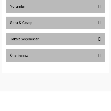
Yorumlar
Soru & Cevap
Bu ürüne ilk yorumu siz yapın!
Taksit Seçenekleri
Yorum Yaz
Ürün hakkında henüz soru sorulmamış.
Önerileriniz
Soru Sor
Bu ürünün fiyat bilgisi, resim, ürün açıklamalarında ve diğer konularda
yetersiz gördüğünüz noktaları öneri formunu kullanarak tarafımıza
iletebilirsiniz.
Görüş ve önerileriniz için teşekkür ederiz.
Ürün resmi kalitesiz, bozuk veya görüntülenemiyor.
Ürün açıklamasında eksik bilgiler bulunuyor.
Ürün bilgilerinde hatalar bulunuyor.