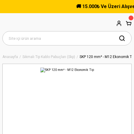
🚚 15.000₺ Ve Üzeri Alışveriş
Anasayfa
Sıkmalı Tip Kablo Pabuçları (Skp)
SKP 120 mm² - M12 Ekonomik Ti