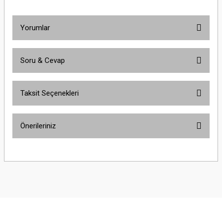
Yorumlar
Soru & Cevap
Bu ürüne ilk yorumu siz yapın!
Taksit Seçenekleri
Yorum Yaz
Ürün hakkında henüz soru sorulmamış.
Önerileriniz
Soru Sor
Bu ürünün fiyat bilgisi, resim, ürün açıklamalarında ve diğer konularda
yetersiz gördüğünüz noktaları öneri formunu kullanarak tarafımıza
iletebilirsiniz.
Görüş ve önerileriniz için teşekkür ederiz.
Ürün resmi kalitesiz, bozuk veya görüntülenemiyor.
Ürün açıklamasında eksik bilgiler bulunuyor.