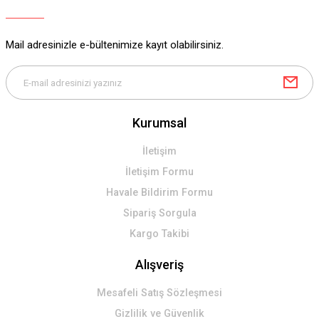
Ürün bilgilerinde hatalar bulunuyor.
Ürün fiyatı diğer sitelerden daha pahalı.
Mail adresinizle e-bültenimize kayıt olabilirsiniz.
Bu ürüne benzer farklı alternatifler olmalı.
Kurumsal
Gönder
İletişim
İletişim Formu
Havale Bildirim Formu
Sipariş Sorgula
Kargo Takibi
Alışveriş
Mesafeli Satış Sözleşmesi
Gizlilik ve Güvenlik