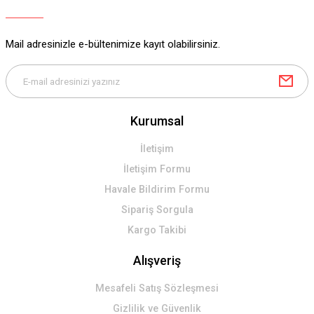
Ürün bilgilerinde hatalar bulunuyor.
Ürün fiyatı diğer sitelerden daha pahalı.
Mail adresinizle e-bültenimize kayıt olabilirsiniz.
Bu ürüne benzer farklı alternatifler olmalı.
Kurumsal
Gönder
İletişim
İletişim Formu
Havale Bildirim Formu
Sipariş Sorgula
Kargo Takibi
Alışveriş
Mesafeli Satış Sözleşmesi
Gizlilik ve Güvenlik