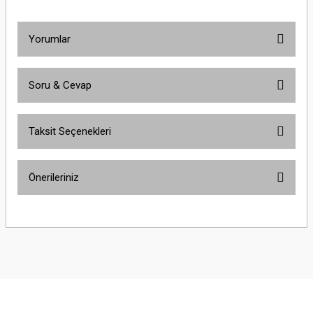
Yorumlar
Soru & Cevap
Bu ürüne ilk yorumu siz yapın!
Taksit Seçenekleri
Yorum Yaz
Ürün hakkında henüz soru sorulmamış.
Önerileriniz
Soru Sor
Bu ürünün fiyat bilgisi, resim, ürün açıklamalarında ve diğer konularda
yetersiz gördüğünüz noktaları öneri formunu kullanarak tarafımıza
iletebilirsiniz.
Görüş ve önerileriniz için teşekkür ederiz.
Ürün resmi kalitesiz, bozuk veya görüntülenemiyor.
Ürün açıklamasında eksik bilgiler bulunuyor.