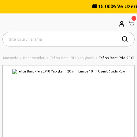
🚚 15.000₺ Ve Üzeri Alı
Anasayfa
Bant çeşitleri
Teflon Bant Ptfe Yapışkanlı
Teflon Bant Ptfe 20X1