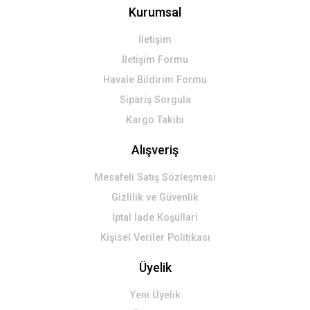
Kurumsal
Gönder
İletişim
İletişim Formu
Havale Bildirim Formu
Sipariş Sorgula
Kargo Takibi
Alışveriş
Mesafeli Satış Sözleşmesi
Gizlilik ve Güvenlik
İptal İade Koşullari
Kişisel Veriler Politikası
Üyelik
Yeni Üyelik