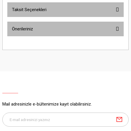
Taksit Seçenekleri
Yorum Yaz
Ürün hakkında henüz soru sorulmamış.
Önerileriniz
Soru Sor
Bu ürünün fiyat bilgisi, resim, ürün açıklamalarında ve diğer konularda
yetersiz gördüğünüz noktaları öneri formunu kullanarak tarafımıza
iletebilirsiniz.
Görüş ve önerileriniz için teşekkür ederiz.
Ürün resmi kalitesiz, bozuk veya görüntülenemiyor.
Ürün açıklamasında eksik bilgiler bulunuyor.
Ürün bilgilerinde hatalar bulunuyor.
Ürün fiyatı diğer sitelerden daha pahalı.
Mail adresinizle e-bültenimize kayıt olabilirsiniz.
Bu ürüne benzer farklı alternatifler olmalı.