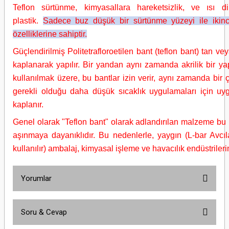
Teflon sürtünme, kimyasallara hareketsizlik, ve ısı d
plastik.
Sadece buz düşük bir sürtünme yüzeyi ile ikinci,
özelliklerine sahiptir.
Güçlendirilmiş Politetrafloroetilen bant (teflon bant) tan 
kaplanarak yapılır. Bir yandan aynı zamanda akrilik bir yapı
kullanılmak üzere, bu bantlar izin verir, aynı zamanda bir
gerekli olduğu daha düşük sıcaklık uygulamaları için uygun
kaplanır.
Genel olarak "Teflon bant" olarak adlandırılan malzeme b
aşınmaya dayanıklıdır. Bu nedenlerle, yaygın (L-bar Avcıl
kullanılır) ambalaj, kimyasal işleme ve havacılık endüstriler
Yorumlar
Soru & Cevap
Bu ürüne ilk yorumu siz yapın!