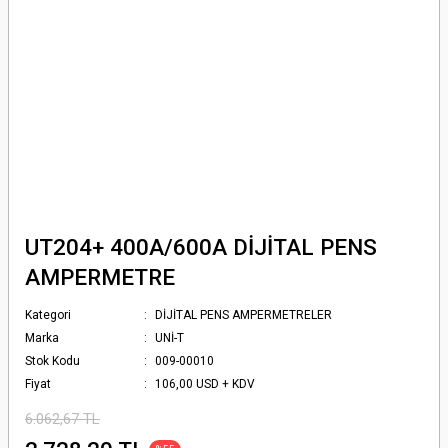
UT204+ 400A/600A DİJİTAL PENS
AMPERMETRE
Kategori
DİJİTAL PENS AMPERMETRELER
Marka
UNİ-T
Stok Kodu
009-00010
Fiyat
106,00 USD + KDV
6.062,67 TL