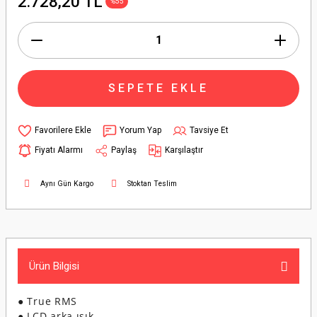
2.728,20 TL
%55
SEPETE EKLE
Yorum Yap
Tavsiye Et
Fiyatı Alarmı
Paylaş
Karşılaştır
Aynı Gün Kargo
Stoktan Teslim
Ürün Bilgisi
● True RMS
● LCD arka ışık