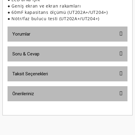
●
Geniş ekran ve ekran rakamları
● 60mF kapasitans ölçümü (UT202A+/UT204+)
● Nötr/faz bulucu testi (UT202A+/UT204+)
Yorumlar
Soru & Cevap
Bu ürüne ilk yorumu siz yapın!
Taksit Seçenekleri
Yorum Yaz
Ürün hakkında henüz soru sorulmamış.
Önerileriniz
Soru Sor
Bu ürünün fiyat bilgisi, resim, ürün açıklamalarında ve diğer konularda
yetersiz gördüğünüz noktaları öneri formunu kullanarak tarafımıza
iletebilirsiniz.
Görüş ve önerileriniz için teşekkür ederiz.