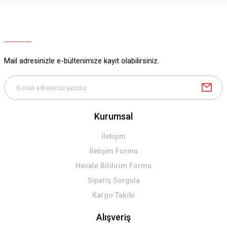
Ürün resmi kalitesiz, bozuk veya görüntülenemiyor.
Ürün açıklamasında eksik bilgiler bulunuyor.
Ürün bilgilerinde hatalar bulunuyor.
Ürün fiyatı diğer sitelerden daha pahalı.
Mail adresinizle e-bültenimize kayıt olabilirsiniz.
Bu ürüne benzer farklı alternatifler olmalı.
Kurumsal
Gönder
İletişim
İletişim Formu
Havale Bildirim Formu
Sipariş Sorgula
Kargo Takibi
Alışveriş