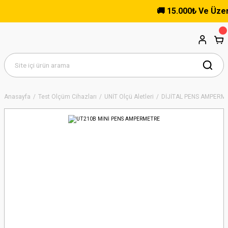
🚚 15.000₺ Ve Üzeri A
Anasayfa
Test Ölçüm Cihazları
UNİT Ölçü Aletleri
DİJİTAL PENS AMPERM