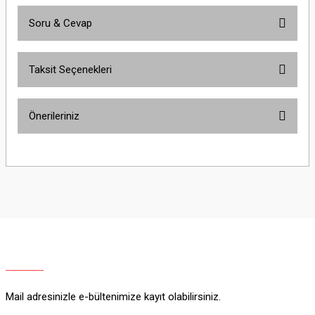
Soru & Cevap
Bu ürüne ilk yorumu siz yapın!
Taksit Seçenekleri
Yorum Yaz
Ürün hakkında henüz soru sorulmamış.
Önerileriniz
Soru Sor
Bu ürünün fiyat bilgisi, resim, ürün açıklamalarında ve diğer konularda
yetersiz gördüğünüz noktaları öneri formunu kullanarak tarafımıza
iletebilirsiniz.
Görüş ve önerileriniz için teşekkür ederiz.
Ürün resmi kalitesiz, bozuk veya görüntülenemiyor.
Ürün açıklamasında eksik bilgiler bulunuyor.
Ürün bilgilerinde hatalar bulunuyor.
Ürün fiyatı diğer sitelerden daha pahalı.
Mail adresinizle e-bültenimize kayıt olabilirsiniz.
Bu ürüne benzer farklı alternatifler olmalı.