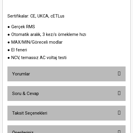
Sertifikalar: CE, UKCA, cETLus
● Gerçek RMS
● Otomatik aralık, 3 kez/s örnekleme hızı
● MAX/MIN/Göreceli modlar
● El feneri
● NCV, temassız AC voltaj testi
Yorumlar
Soru & Cevap
Bu ürüne ilk yorumu siz yapın!
Taksit Seçenekleri
Yorum Yaz
Ürün hakkında henüz soru sorulmamış.
Önerileriniz