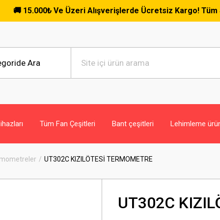
.000₺ Ve Üzeri Alışverişlerde Ücretsiz Kargo! Tüm Siparişler
hazları
Tüm Fan Çeşitleri
Bant çeşitleri
Lehimleme ürün
ermometreler
UT302C KIZILÖTESİ TERMOMETRE
UT302C KIZI