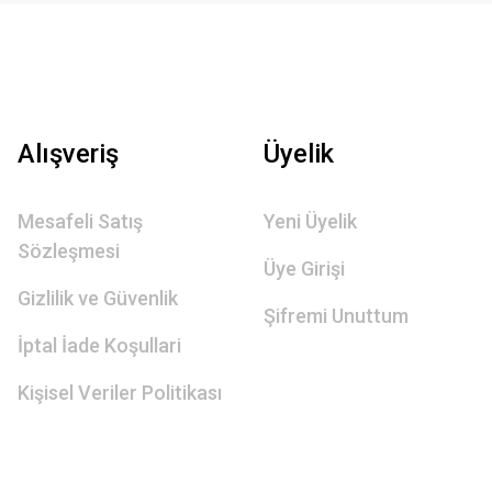
Alışveriş
Üyelik
Mesafeli Satış
Yeni Üyelik
Sözleşmesi
Üye Girişi
Gizlilik ve Güvenlik
Şifremi Unuttum
İptal İade Koşullari
Kişisel Veriler Politikası