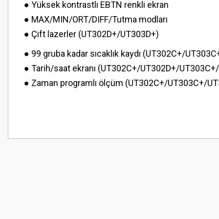
● Yüksek kontrastlı EBTN renkli ekran
● MAX/MIN/ORT/DIFF/Tutma modları
● Çift lazerler (UT302D+/UT303D+)
● 99 gruba kadar sıcaklık kaydı (UT302C+/UT30
● Tarih/saat ekranı (UT302C+/UT302D+/UT303C+
● Zaman programlı ölçüm (UT302C+/UT303C+/U
Bu ürünün fiyat bilgisi, resim, ürün açıklamalarında ve diğer konularda
Görüş ve önerileriniz için teşekkür ederiz.
Ürün resmi kalitesiz, bozuk veya görüntülenemiyor.
Ürün açıklamasında eksik bilgiler bulunuyor.
Ürün bilgilerinde hatalar bulunuyor.
Ürün fiyatı diğer sitelerden daha pahalı.
Bu ürüne benzer farklı alternatifler olmalı.