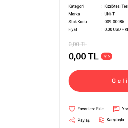
Kategori
Kızılötesi T
Marka
UNİ-T
Stok Kodu
009-00085
Fiyat
0,00 USD + 
0,00 TL
0,00 TL
%15
Gel
Yo
Karşılaştır
Paylaş