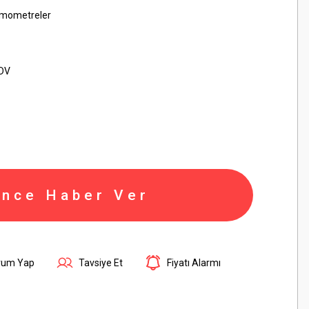
ermometreler
KDV
ince Haber Ver
rum Yap
Tavsiye Et
Fiyatı Alarmı