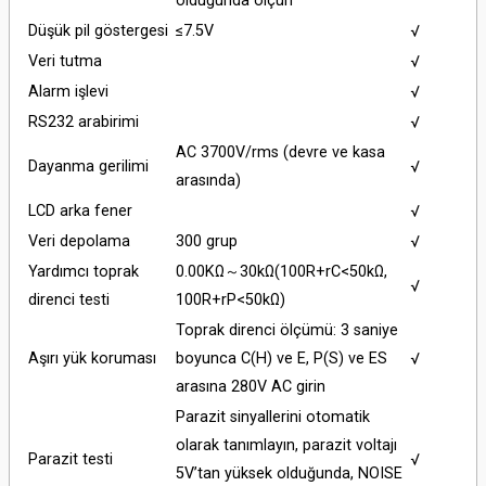
olduğunda ölçün
Düşük pil göstergesi
≤7.5V
√
Veri tutma
√
Alarm işlevi
√
RS232 arabirimi
√
AC 3700V/rms (
devre ve kasa
Dayanma gerilimi
√
arasında
)
LCD arka fener
√
Veri depolama
300 grup
√
Yardımcı toprak
0.00KΩ～30kΩ(100R+rC<50kΩ,
√
direnci testi
100R+rP<50kΩ)
Toprak direnci ölçümü: 3 saniye
Aşırı yük koruması
boyunca C(H) ve E, P(S) ve ES
√
arasına 280V AC girin
Parazit sinyallerini otomatik
olarak tanımlayın, parazit voltajı
Parazit testi
√
5V’tan yüksek olduğunda, NOISE