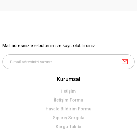
Ürün resmi kalitesiz, bozuk veya görüntülenemiyor.
Ürün açıklamasında eksik bilgiler bulunuyor.
Ürün bilgilerinde hatalar bulunuyor.
Ürün fiyatı diğer sitelerden daha pahalı.
Mail adresinizle e-bültenimize kayıt olabilirsiniz.
Bu ürüne benzer farklı alternatifler olmalı.
Kurumsal
Gönder
İletişim
İletişim Formu
Havale Bildirim Formu
Sipariş Sorgula
Kargo Takibi