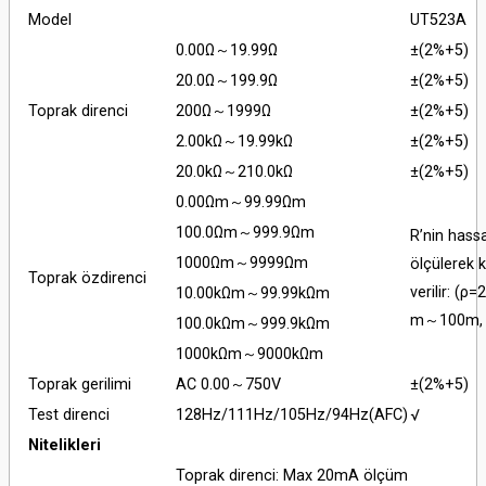
Model
UT523A
0.00Ω～19.99Ω
±(2%+5)
20.0Ω～199.9Ω
±(2%+5)
Toprak direnci
200Ω～1999Ω
±(2%+5)
2.00kΩ～19.99kΩ
±(2%+5)
20.0kΩ～210.0kΩ
±(2%+5)
0.00Ωm～99.99Ωm
100.0Ωm～999.9Ωm
R’nin hassa
1000Ωm～9999Ωm
ölçülerek 
Toprak özdirenci
verilir
: (ρ=
10.00kΩm～99.99kΩm
m～100m, 
100.0kΩm～999.9kΩm
1000kΩm～9000kΩm
Toprak gerilimi
AC 0.00～750V
±(2%+5)
Test direnci
128Hz/111Hz/105Hz/94Hz(AFC)
√
Nitelikleri
Toprak direnci: Max 20mA ölçüm