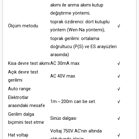
akımı ile anma akımı kutup
değiştirme yöntemi;
toprak özdirenci: dört kutuplu
Ölçüm metodu
√
yöntem (Wen-Na yöntemi);
toprak gerilimi: ortalama
doğrultucu (P(S) ve ES arayüzleri
arasında)
Kısa devre test akımı
AC 30mA max
√
Açık devre test
AC 40V max
√
gerilimi
Auto range
√
Elektrotlar
1m～200m can be set.
√
arasındaki mesafe
Gerilim dalga
Sinüs dalgası
√
biçimini test etme
Voltaj 750V AC’nin altında
Hat voltajı
√