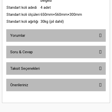
belgesi
Standart koli adedi
4 adet
Standart koli ölçüleri
650mm×560mm×300mm
Standart koli ağırlığı
30kg (pil dahil)
Yorumlar
Soru & Cevap
Bu ürüne ilk yorumu siz yapın!
Taksit Seçenekleri
Yorum Yaz
Ürün hakkında henüz soru sorulmamış.
Önerileriniz
Soru Sor
Bu ürünün fiyat bilgisi, resim, ürün açıklamalarında ve diğer konularda
yetersiz gördüğünüz noktaları öneri formunu kullanarak tarafımıza
iletebilirsiniz.
Görüş ve önerileriniz için teşekkür ederiz.