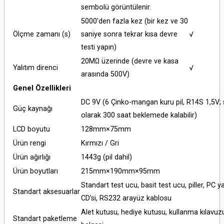
sembolü görüntülenir.
5000’den fazla kez (bir kez ve 30
Ölçme zamanı (s)
saniye sonra tekrar kısa devre
√
testi yapın)
20MΩ üzerinde (devre ve kasa
Yalıtım direnci
√
arasında 500V)
Genel Özellikleri
DC 9V (6 Çinko-mangan kuru pil, R14S 1,5V; s
Güç kaynağı
olarak 300 saat beklemede kalabilir)
LCD boyutu
128mm×75mm
Ürün rengi
Kırmızı / Gri
Ürün ağırlığı
1443g (pil dahil)
Ürün boyutları
215mm×190mm×95mm
Standart test ucu, basit test ucu, piller, PC y
Standart aksesuarlar
CD’si, RS232 arayüz kablosu
Alet kutusu, hediye kutusu, kullanma kılavuzu
Standart paketleme