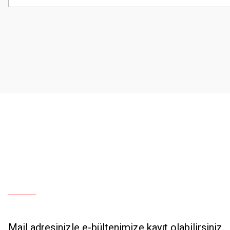
Görüş ve önerileriniz için teşekkür ederiz.
Ürün resmi kalitesiz, bozuk veya görüntülenemiyor.
Ürün açıklamasında eksik bilgiler bulunuyor.
Ürün bilgilerinde hatalar bulunuyor.
Ürün fiyatı diğer sitelerden daha pahalı.
Bu ürüne benzer farklı alternatifler olmalı.
Mail adresinizle e-bültenimize kayıt olabilirsiniz.