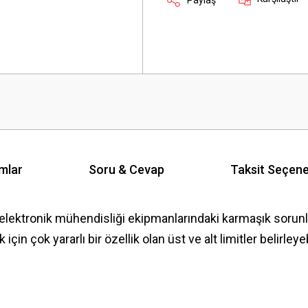
mlar
Soru & Cevap
Taksit Seçene
lektronik mühendisliği ekipmanlarındaki karmaşık sorunları
in çok yararlı bir özellik olan üst ve alt limitler belirleyebi
 yetersiz gördüğünüz noktaları öneri formunu kullanarak tarafımıza iletebilirsini