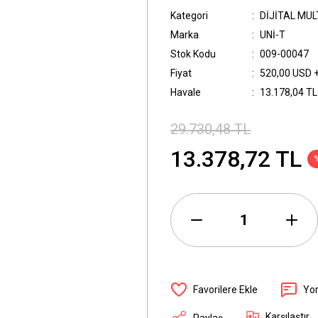
Kategori
DİJİTAL MU
Marka
UNİ-T
Stok Kodu
009-00047
Fiyat
520,00 USD 
Havale
13.178,04 TL 
29.730,48 TL
13.378,72 TL
Yo
Karşılaştır
Paylaş