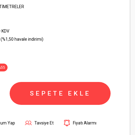
LTİMETRELER
+ KDV
(%1,50 havale indirimi)
%55
SEPETE EKLE
rum Yap
Tavsiye Et
Fiyatı Alarmı