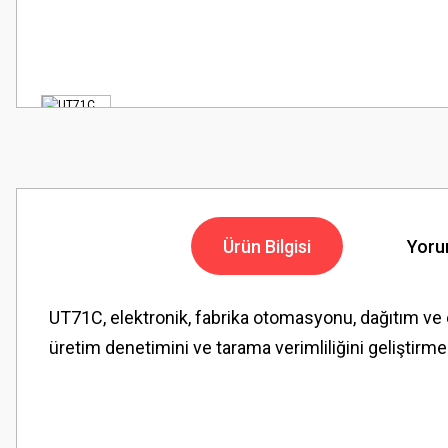
Ürün Bilgisi
Yoru
UT71C, elektronik, fabrika otomasyonu, dağıtım ve e
üretim denetimini ve tarama verimliliğini geliştirmek iç
Bu ürünün fiyat bilgisi, resim, ürün açıklamalarında ve diğer konularda