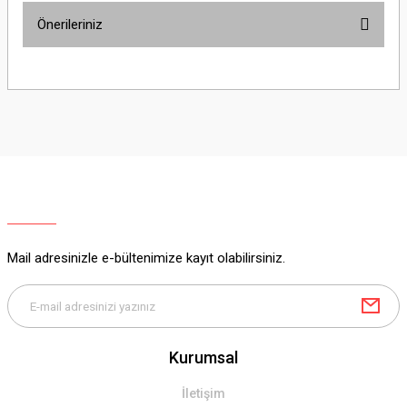
Önerileriniz
Soru Sor
Bu ürünün fiyat bilgisi, resim, ürün açıklamalarında ve diğer konularda
yetersiz gördüğünüz noktaları öneri formunu kullanarak tarafımıza
iletebilirsiniz.
Görüş ve önerileriniz için teşekkür ederiz.
Ürün resmi kalitesiz, bozuk veya görüntülenemiyor.
Ürün açıklamasında eksik bilgiler bulunuyor.
Ürün bilgilerinde hatalar bulunuyor.
Ürün fiyatı diğer sitelerden daha pahalı.
Mail adresinizle e-bültenimize kayıt olabilirsiniz.
Bu ürüne benzer farklı alternatifler olmalı.
Kurumsal
Gönder
İletişim