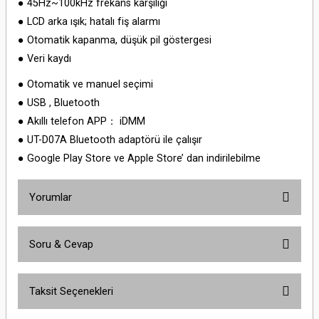
● 45Hz~100kHz frekans karşılığı
● LCD arka ışık; hatalı fiş alarmı
● Otomatik kapanma, düşük pil göstergesi
● Veri kaydı
● Otomatik ve manuel seçimi
● USB , Bluetooth
● Akıllı telefon APP： iDMM
● UT-D07A Bluetooth adaptörü ile çalışır
● Google Play Store ve Apple Store’ dan indirilebilme
Yorumlar
Soru & Cevap
Bu ürüne ilk yorumu siz yapın!
Taksit Seçenekleri
Yorum Yaz
Ürün hakkında henüz soru sorulmamış.