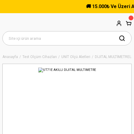
🚚 15.000₺ Ve Üzeri Alış
Anasayfa
Test Ölçüm Cihazları
UNİT Ölçü Aletleri
DİJİTAL MULTİMETRELE