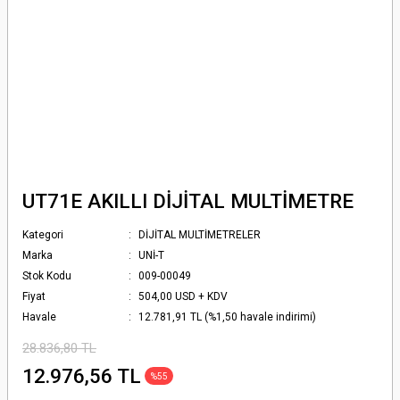
UT71E AKILLI DİJİTAL MULTİMETRE
Kategori
DİJİTAL MULTİMETRELER
Marka
UNİ-T
Stok Kodu
009-00049
Fiyat
504,00 USD + KDV
Havale
12.781,91 TL (%1,50 havale indirimi)
28.836,80 TL
12.976,56 TL
%55