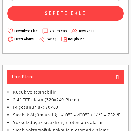
SEPETE EKLE
Yorum Yap
Tavsiye Et
Fiyatı Alarmı
Paylaş
Karşılaştır
Ürün Bilgisi
Küçük ve taşınabilir
2.4” TFT ekran (320×240 Piksel)
IR çözünürlük: 80×60
Sıcaklık ölçüm aralığı: -10℃ – 400℃ / 14℉ – 752 ℉
Yüksek/düşük sıcaklık için otomatik alarm
Sıcak nokta/soğuk nokta için otomatik izleme