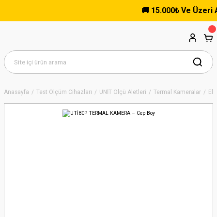
🚚 15.000₺ Ve Üzeri Alış
Anasayfa
Test Ölçüm Cihazları
UNİT Ölçü Aletleri
Termal Kameralar
El 