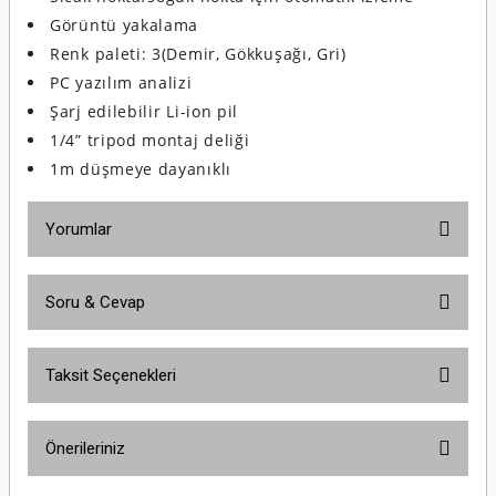
Görüntü yakalama
Renk paleti: 3(Demir, Gökkuşağı, Gri)
PC yazılım analizi
Şarj edilebilir Li-ion pil
1/4” tripod montaj deliği
1m düşmeye dayanıklı
Yorumlar
Soru & Cevap
Bu ürüne ilk yorumu siz yapın!
Taksit Seçenekleri
Yorum Yaz
Ürün hakkında henüz soru sorulmamış.
Önerileriniz
Soru Sor