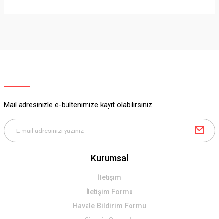
Bu ürünün fiyat bilgisi, resim, ürün açıklamalarında ve diğer konularda
yetersiz gördüğünüz noktaları öneri formunu kullanarak tarafımıza
iletebilirsiniz.
Görüş ve önerileriniz için teşekkür ederiz.
Ürün resmi kalitesiz, bozuk veya görüntülenemiyor.
Ürün açıklamasında eksik bilgiler bulunuyor.
Ürün bilgilerinde hatalar bulunuyor.
Ürün fiyatı diğer sitelerden daha pahalı.
Mail adresinizle e-bültenimize kayıt olabilirsiniz.
Bu ürüne benzer farklı alternatifler olmalı.
Kurumsal
Gönder
İletişim
İletişim Formu
Havale Bildirim Formu