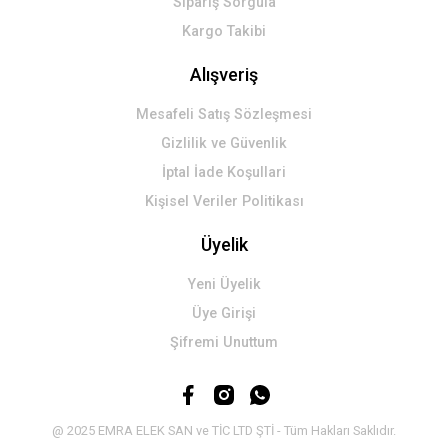
Sipariş Sorgula
Kargo Takibi
Alışveriş
Mesafeli Satış Sözleşmesi
Gizlilik ve Güvenlik
İptal İade Koşullari
Kişisel Veriler Politikası
Üyelik
Yeni Üyelik
Üye Girişi
Şifremi Unuttum
@ 2025 EMRA ELEK SAN ve TİC LTD ŞTİ - Tüm Hakları Saklıdır.