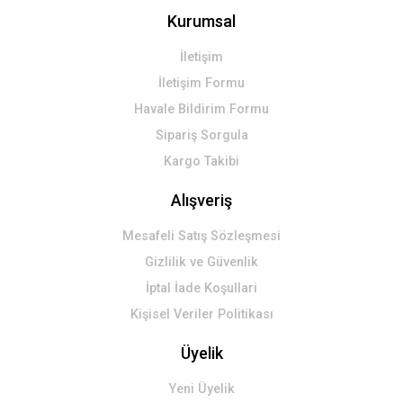
Kurumsal
Gönder
İletişim
İletişim Formu
Havale Bildirim Formu
Sipariş Sorgula
Kargo Takibi
Alışveriş
Mesafeli Satış Sözleşmesi
Gizlilik ve Güvenlik
İptal İade Koşullari
Kişisel Veriler Politikası
Üyelik
Yeni Üyelik