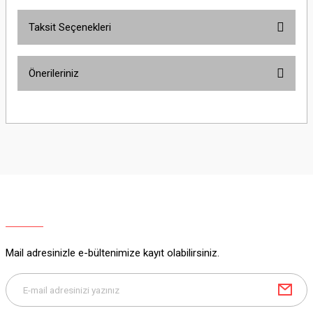
Taksit Seçenekleri
Yorum Yaz
Ürün hakkında henüz soru sorulmamış.
Önerileriniz
Soru Sor
Bu ürünün fiyat bilgisi, resim, ürün açıklamalarında ve diğer konularda
yetersiz gördüğünüz noktaları öneri formunu kullanarak tarafımıza
iletebilirsiniz.
Görüş ve önerileriniz için teşekkür ederiz.
Ürün resmi kalitesiz, bozuk veya görüntülenemiyor.
Ürün açıklamasında eksik bilgiler bulunuyor.
Ürün bilgilerinde hatalar bulunuyor.
Ürün fiyatı diğer sitelerden daha pahalı.
Mail adresinizle e-bültenimize kayıt olabilirsiniz.
Bu ürüne benzer farklı alternatifler olmalı.