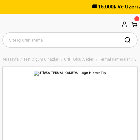
🚚 15.000₺ Ve Üzeri Alış
Anasayfa
Test Ölçüm Cihazları
UNİT Ölçü Aletleri
Termal Kameralar
El 