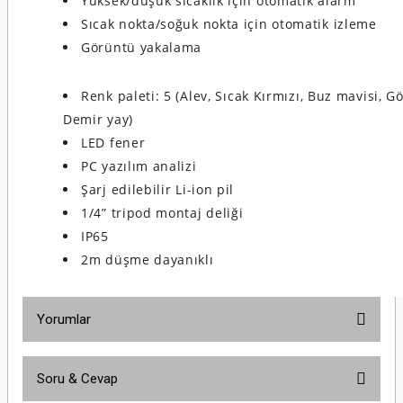
Yüksek/düşük sıcaklık için otomatik alarm
Sıcak nokta/soğuk nokta için otomatik izleme
Görüntü yakalama
Renk paleti: 5 (
Alev, Sıcak Kırmızı, Buz mavisi, G
Demir yay
)
LED fener
PC yazılım analizi
Şarj edilebilir Li-ion pil
1/4” tripod montaj deliği
IP65
2m düşme dayanıklı
Yorumlar
Soru & Cevap
Bu ürüne ilk yorumu siz yapın!