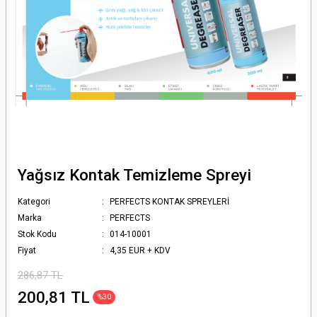
Yağsız Kontak Temizleme Spreyi
Kategori
PERFECTS KONTAK SPREYLERİ
Marka
PERFECTS
Stok Kodu
014-10001
Fiyat
4,35 EUR + KDV
286,87 TL
200,81 TL
%30