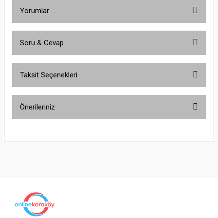
Yorumlar
Soru & Cevap
Bu ürüne ilk yorumu siz yapın!
Taksit Seçenekleri
Yorum Yaz
Ürün hakkında henüz soru sorulmamış.
Önerileriniz
Soru Sor
Bu ürünün fiyat bilgisi, resim, ürün açıklamalarında ve diğer konularda
yetersiz gördüğünüz noktaları öneri formunu kullanarak tarafımıza
iletebilirsiniz.
Görüş ve önerileriniz için teşekkür ederiz.
Ürün resmi kalitesiz, bozuk veya görüntülenemiyor.
Ürün açıklamasında eksik bilgiler bulunuyor.
Ürün bilgilerinde hatalar bulunuyor.