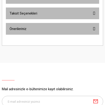
Bu ürüne ilk yorumu siz yapın!
Taksit Seçenekleri
Yorum Yaz
Ürün hakkında henüz soru sorulmamış.
Önerileriniz
Soru Sor
Bu ürünün fiyat bilgisi, resim, ürün açıklamalarında ve diğer konularda
yetersiz gördüğünüz noktaları öneri formunu kullanarak tarafımıza
iletebilirsiniz.
Görüş ve önerileriniz için teşekkür ederiz.
Ürün resmi kalitesiz, bozuk veya görüntülenemiyor.
Ürün açıklamasında eksik bilgiler bulunuyor.
Ürün bilgilerinde hatalar bulunuyor.
Ürün fiyatı diğer sitelerden daha pahalı.
Mail adresinizle e-bültenimize kayıt olabilirsiniz.
Bu ürüne benzer farklı alternatifler olmalı.