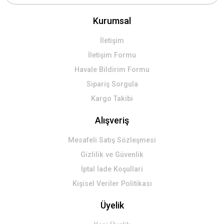
Kurumsal
Gönder
İletişim
İletişim Formu
Havale Bildirim Formu
Sipariş Sorgula
Kargo Takibi
Alışveriş
Mesafeli Satış Sözleşmesi
Gizlilik ve Güvenlik
İptal İade Koşullari
Kişisel Veriler Politikası
Üyelik