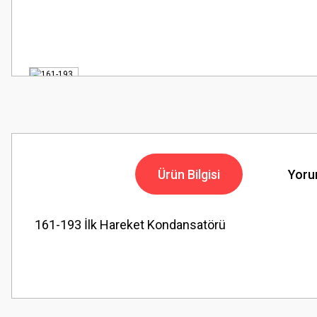
Ürün Bilgisi
Yoru
161-193 İlk Hareket Kondansatörü
Bu ürünün fiyat bilgisi, resim, ürün açıklamalarında ve diğer konularda
Görüş ve önerileriniz için teşekkür ederiz.