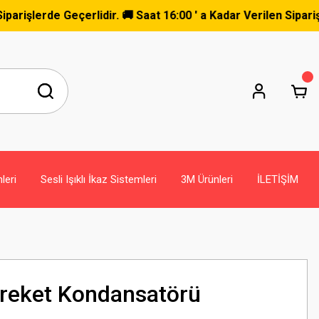
rde Geçerlidir. 🚚 Saat 16:00 ' a Kadar Verilen Siparişler A
leri
Sesli Işıklı İkaz Sistemleri
3M Ürünleri
İLETİŞİM
areket Kondansatörü