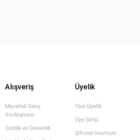
Alışveriş
Üyelik
Mesafeli Satış
Yeni Üyelik
Sözleşmesi
Üye Girişi
Gizlilik ve Güvenlik
Şifremi Unuttum