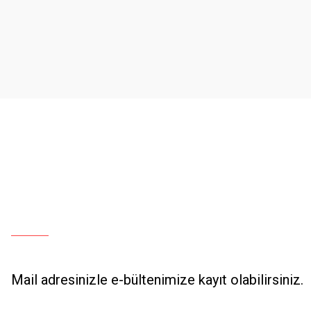
Ürün resmi kalitesiz, bozuk veya görüntülenemiyor.
Ürün açıklamasında eksik bilgiler bulunuyor.
Ürün bilgilerinde hatalar bulunuyor.
Ürün fiyatı diğer sitelerden daha pahalı.
Bu ürüne benzer farklı alternatifler olmalı.
Mail adresinizle e-bültenimize kayıt olabilirsiniz.