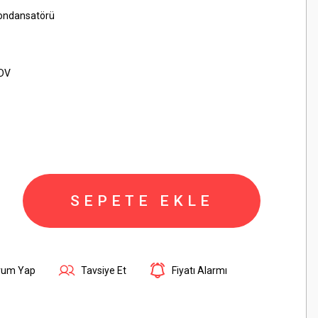
Kondansatörü
KDV
SEPETE EKLE
rum Yap
Tavsiye Et
Fiyatı Alarmı