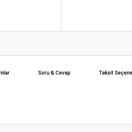
mlar
Soru & Cevap
Taksit Seçene
 yetersiz gördüğünüz noktaları öneri formunu kullanarak tarafımıza iletebilirsini
Ürün hakkında henüz soru sorulmamış.
Bu ürüne ilk yorumu siz yapın!