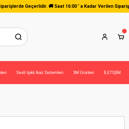
rlidir. 🚚 Saat 16:00 ' a Kadar Verilen Siparişler Aynı Gün 
leri
Sesli Işıklı İkaz Sistemleri
3M Ürünleri
İLETİŞİM