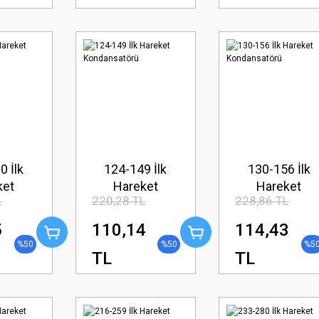
0 İlk
124-149 İlk
130-156 İlk
ket
Hareket
Hareket
L
220,28 TL
228,86 TL
atörü
Kondansatörü
Kondansatörü
5
110,14
114,43
%50
%50
%5
TL
TL