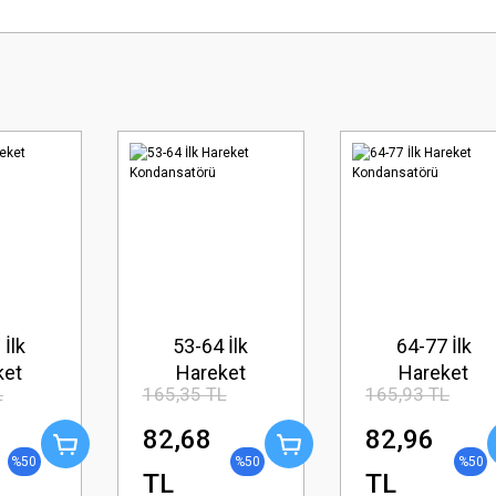
 İlk
53-64 İlk
64-77 İlk
ket
Hareket
Hareket
L
165,35 TL
165,93 TL
atörü
Kondansatörü
Kondansatörü
82,68
82,96
%50
%50
%50
TL
TL