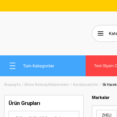
🚚 15.000₺ V
Tüm Kategoriler
Test Ölçüm Ci
Anasayfa
Motor Bobinaj Malzemeleri
Kondansatörler
İlk Hare
Markalar
Ürün Grupları
ZHELİ