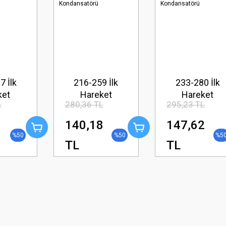
7 İlk
216-259 İlk
233-280 İlk
ket
Hareket
Hareket
L
280,36 TL
295,23 TL
atörü
Kondansatörü
Kondansatörü
1
140,18
147,62
%50
%50
%5
TL
TL