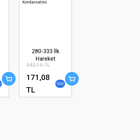
280-333 İlk
Hareket
342,15 TL
Kondansatörü
171,08
0
%50
TL