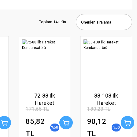
Toplam 14 ürün
72-88 İlk
88-108 İlk
Hareket
Hareket
171,65 TL
180,23 TL
Kondansatörü
Kondansatörü
85,82
90,12
%50
%50
TL
TL