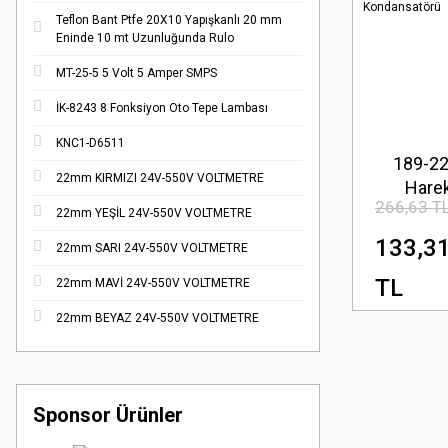
Teflon Bant Ptfe 20X10 Yapışkanlı 20 mm
Eninde 10 mt Uzunluğunda Rulo
MT-25-5 5 Volt 5 Amper SMPS
İK-8243 8 Fonksiyon Oto Tepe Lambası
KNC1-D6511
189-22
22mm KIRMIZI 24V-550V VOLTMETRE
Hare
266,63 T
Kondans
22mm YEŞİL 24V-550V VOLTMETRE
133,3
22mm SARI 24V-550V VOLTMETRE
TL
22mm MAVİ 24V-550V VOLTMETRE
22mm BEYAZ 24V-550V VOLTMETRE
Sponsor Ürünler