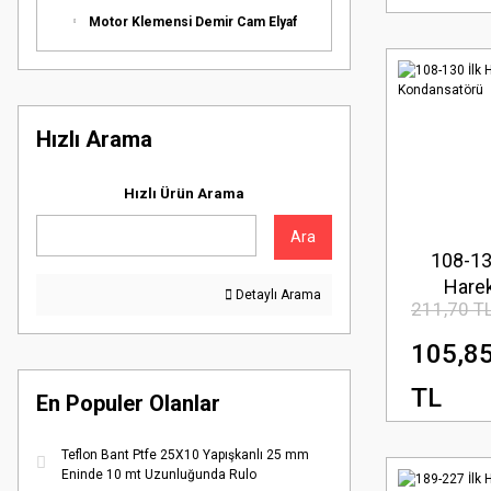
Motor Klemensi Demir Cam Elyaf
Hızlı Arama
Hızlı Ürün Arama
Ara
108-13
Hare
Detaylı Arama
211,70 T
Kondans
105,8
TL
En Populer Olanlar
Teflon Bant Ptfe 25X10 Yapışkanlı 25 mm
Eninde 10 mt Uzunluğunda Rulo