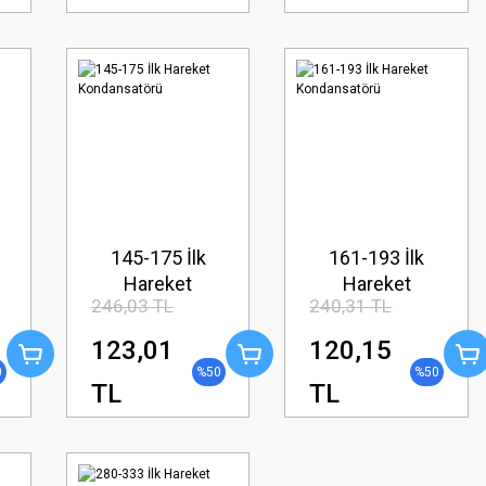
145-175 İlk
161-193 İlk
Hareket
Hareket
246,03 TL
240,31 TL
Kondansatörü
Kondansatörü
123,01
120,15
0
%50
%50
TL
TL