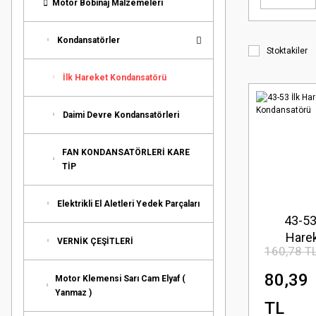
Motor Bobinaj Malzemeleri
Kondansatörler
Stoktakiler
İlk Hareket Kondansatörü
Daimi Devre Kondansatörleri
FAN KONDANSATÖRLERİ KARE
TİP
Elektrikli El Aletleri Yedek Parçaları
43-53
Hare
VERNİK ÇEŞİTLERİ
160,78 T
Kondans
80,39
Motor Klemensi Sarı Cam Elyaf (
Yanmaz )
TL