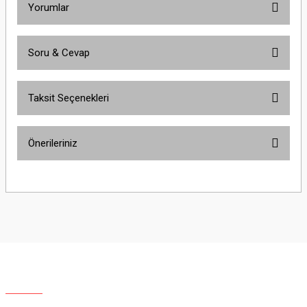
Yorumlar
Soru & Cevap
Bu ürüne ilk yorumu siz yapın!
Taksit Seçenekleri
Yorum Yaz
Ürün hakkında henüz soru sorulmamış.
Önerileriniz
Soru Sor
Bu ürünün fiyat bilgisi, resim, ürün açıklamalarında ve diğer konularda
yetersiz gördüğünüz noktaları öneri formunu kullanarak tarafımıza
iletebilirsiniz.
Görüş ve önerileriniz için teşekkür ederiz.
Ürün resmi kalitesiz, bozuk veya görüntülenemiyor.
Ürün açıklamasında eksik bilgiler bulunuyor.
Ürün bilgilerinde hatalar bulunuyor.