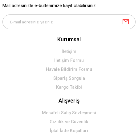
Ürün fiyatı diğer sitelerden daha pahalı.
Mail adresinizle e-bültenimize kayıt olabilirsiniz.
Bu ürüne benzer farklı alternatifler olmalı.
Kurumsal
Gönder
İletişim
İletişim Formu
Havale Bildirim Formu
Sipariş Sorgula
Kargo Takibi
Alışveriş
Mesafeli Satış Sözleşmesi
Gizlilik ve Güvenlik
İptal İade Koşullari