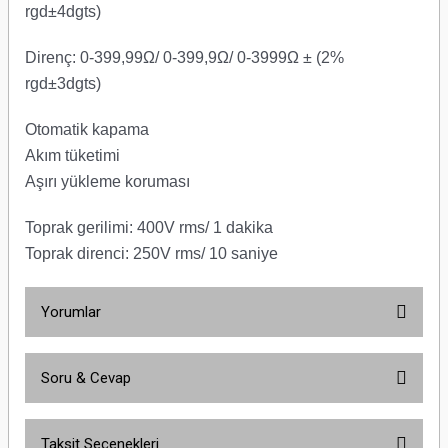
rgd±4dgts)
Direnç: 0-399,99Ω/ 0-399,9Ω/ 0-3999Ω ± (2%
rgd±3dgts)
Otomatik kapama
Akım tüketimi
Aşırı yükleme koruması
Toprak gerilimi: 400V rms/ 1 dakika
Toprak direnci: 250V rms/ 10 saniye
Yorumlar
Soru & Cevap
Bu ürüne ilk yorumu siz yapın!
Taksit Seçenekleri