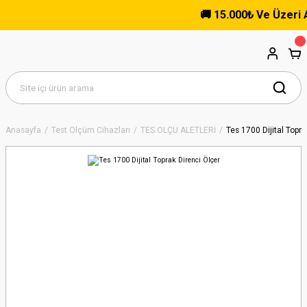
🚚 15.000₺ Ve Üzeri Alış
Anasayfa
Test Ölçüm Cihazları
TES ÖLÇÜ ALETLERİ
Tes 1700 Dijital Topra