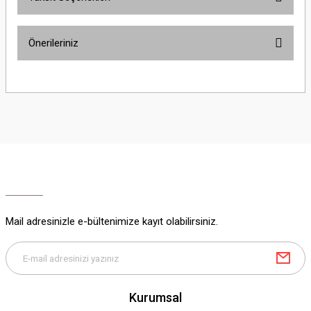
Yorum Yaz
Ürün hakkında henüz soru sorulmamış.
Önerileriniz
Soru Sor
Bu ürünün fiyat bilgisi, resim, ürün açıklamalarında ve diğer konularda
yetersiz gördüğünüz noktaları öneri formunu kullanarak tarafımıza
iletebilirsiniz.
Görüş ve önerileriniz için teşekkür ederiz.
Ürün resmi kalitesiz, bozuk veya görüntülenemiyor.
Ürün açıklamasında eksik bilgiler bulunuyor.
Ürün bilgilerinde hatalar bulunuyor.
Ürün fiyatı diğer sitelerden daha pahalı.
Mail adresinizle e-bültenimize kayıt olabilirsiniz.
Bu ürüne benzer farklı alternatifler olmalı.
Kurumsal