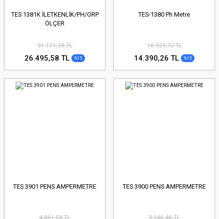
TES 1381K İLETKENLİK/PH/ORP
TES-1380 Ph Metre
ÖLÇER
31.171,28 TL
16.929,72 TL
26.495,58 TL
14.390,26 TL
%15
%15
TES 3901 PENS AMPERMETRE
TES 3900 PENS AMPERMETRE
4.861,58 TL
3.946,46 TL