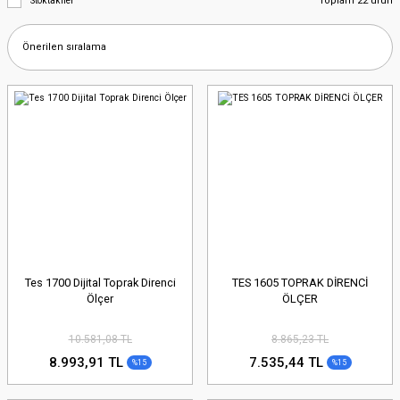
Toplam 22 ürün
Stoktakiler
Tes 1700 Dijital Toprak Direnci
TES 1605 TOPRAK DİRENCİ
Ölçer
ÖLÇER
10.581,08 TL
8.865,23 TL
8.993,91 TL
7.535,44 TL
%15
%15