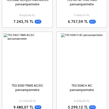
pensampermetre
pensampermetre
8.522,06 TL
7.950,11 TL
7.243,75 TL
6.757,59 TL
%15
%15
TES 3050 TRMS AC/DC
TES 3040 H AC
pensampermetre
pensampermetre
11.153,03 TL
6.234,26 TL
9.480,07 TL
5.299,12 TL
%15
%15