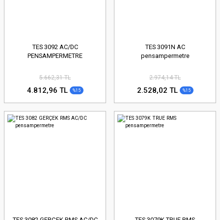
TES 3092 AC/DC
TES 3091N AC
PENSAMPERMETRE
pensampermetre
5.662,31 TL
2.974,14 TL
4.812,96 TL
2.528,02 TL
%15
%15
TES 3082 GERÇEK RMS AC/DC
TES 3079K TRUE RMS