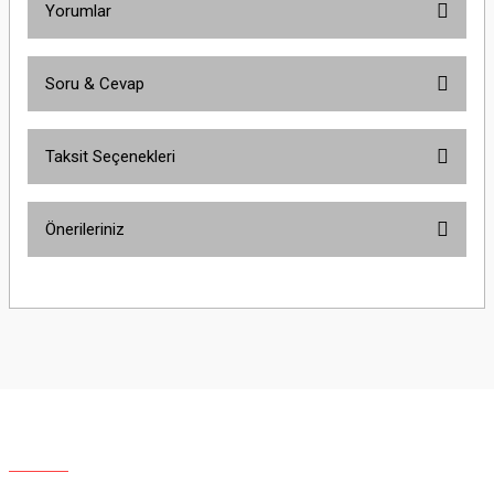
Yorumlar
Soru & Cevap
Bu ürüne ilk yorumu siz yapın!
Taksit Seçenekleri
Yorum Yaz
Ürün hakkında henüz soru sorulmamış.
Önerileriniz
Soru Sor
Bu ürünün fiyat bilgisi, resim, ürün açıklamalarında ve diğer konularda
yetersiz gördüğünüz noktaları öneri formunu kullanarak tarafımıza
iletebilirsiniz.
Görüş ve önerileriniz için teşekkür ederiz.
Ürün resmi kalitesiz, bozuk veya görüntülenemiyor.
Ürün açıklamasında eksik bilgiler bulunuyor.
Ürün bilgilerinde hatalar bulunuyor.