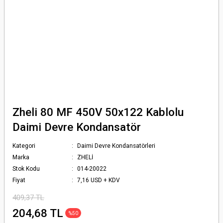
Zheli 80 MF 450V 50x122 Kablolu
Daimi Devre Kondansatör
Kategori
Daimi Devre Kondansatörleri
Marka
ZHELİ
Stok Kodu
014-20022
Fiyat
7,16 USD + KDV
409,37 TL
204,68 TL
%50