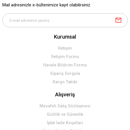
Ürün fiyatı diğer sitelerden daha pahalı.
Mail adresinizle e-bültenimize kayıt olabilirsiniz.
Bu ürüne benzer farklı alternatifler olmalı.
Kurumsal
Gönder
İletişim
İletişim Formu
Havale Bildirim Formu
Sipariş Sorgula
Kargo Takibi
Alışveriş
Mesafeli Satış Sözleşmesi
Gizlilik ve Güvenlik
İptal İade Koşullari