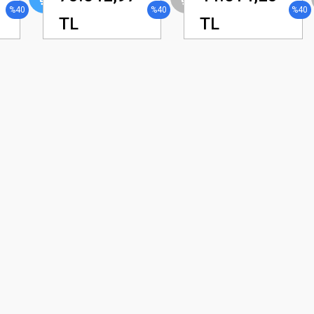
%40
%40
%40
TL
TL