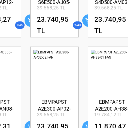
AP12-
S6E500-AJ05-
S4D500-AM03
2 TL
39.568,25 TL
39.568,25 TL
AN
01 FAN
02 FAN
8,27
23.740,95
23.740,95
%45
%40
TL
TL
APST
EBMPAPST
EBMPAPST
AN08-
A2E300-AP02-
A2E200-AH38
9 TL
39.568,25 TL
19.784,12 TL
AN
02 FAN
01 FAN
2,31
23.740,95
11.870,47