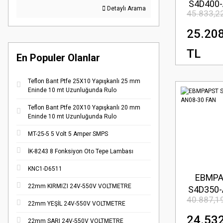
S4D400-
Detaylı Arama
45.833,2
03 F
25.20
TL
En Populer Olanlar
Teflon Bant Ptfe 25X10 Yapışkanlı 25 mm
Eninde 10 mt Uzunluğunda Rulo
Teflon Bant Ptfe 20X10 Yapışkanlı 20 mm
Eninde 10 mt Uzunluğunda Rulo
MT-25-5 5 Volt 5 Amper SMPS
İK-8243 8 Fonksiyon Oto Tepe Lambası
KNC1-D6511
EBMP
22mm KIRMIZI 24V-550V VOLTMETRE
S4D350-
40.887,1
30 F
22mm YEŞİL 24V-550V VOLTMETRE
24.53
22mm SARI 24V-550V VOLTMETRE