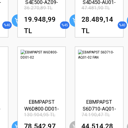
-
S4E500-AZ09-
S4D450-AU01-
36.270,89 TL
47.481,90 TL
02 FAN
02 FAN
19.948,99
28.489,14
%40
%45
%40
TL
TL
EBMPAPST
EBMPAPST
-
W6D800-DD01-
S6D710-AQ01-
130.904,95 TL
74.190,47 TL
02
02 FAN
78.542,97
44.514,28