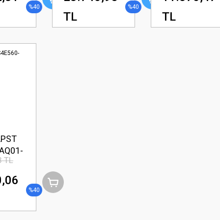
%40
%40
TL
TL
APST
AQ01-
3 TL
AN
0,06
%40