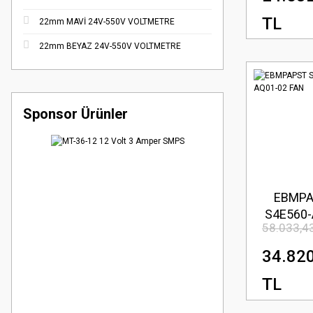
TL
22mm MAVİ 24V-550V VOLTMETRE
22mm BEYAZ 24V-550V VOLTMETRE
Sponsor Ürünler
EBMP
S4E560-
58.033,4
02 F
34.82
TL