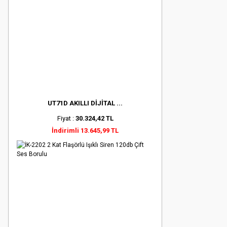
UT71D AKILLI DİJİTAL ...
Fiyat :
30.324,42 TL
İndirimli 13.645,99 TL