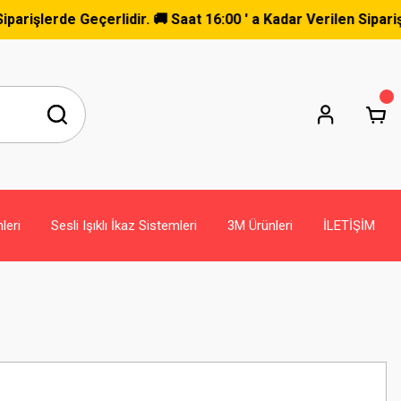
eçerlidir. 🚚 Saat 16:00 ' a Kadar Verilen Siparişler Aynı G
leri
Sesli Işıklı İkaz Sistemleri
3M Ürünleri
İLETİŞİM