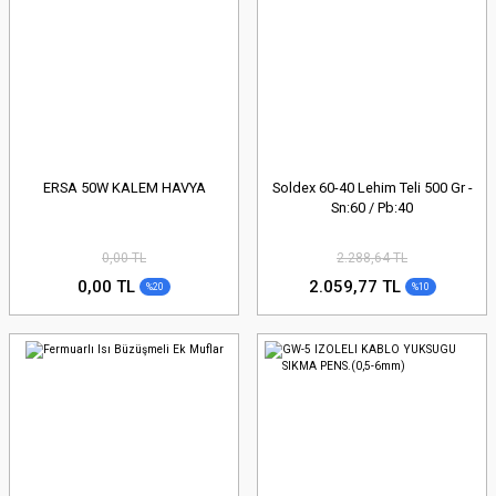
ERSA 50W KALEM HAVYA
Soldex 60-40 Lehim Teli 500 Gr -
Sn:60 / Pb:40
0,00 TL
2.288,64 TL
0,00 TL
2.059,77 TL
%20
%10