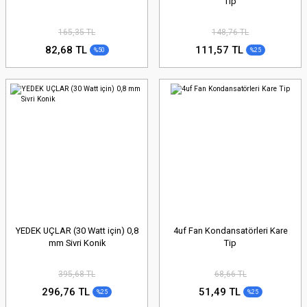
Tip
165,35 TL
148,76 TL
82,68 TL
111,57 TL
%50
%25
YEDEK UÇLAR (30 Watt için) 0,8
4uf Fan Kondansatörleri Kare
mm Sivri Konik
Tip
395,68 TL
68,66 TL
296,76 TL
51,49 TL
%25
%25