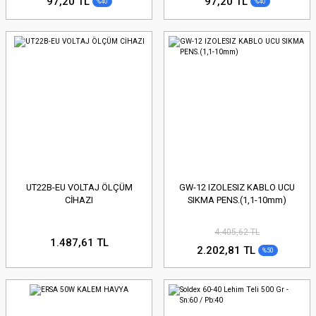
97,20 TL
97,20 TL
%40
%40
UT22B-EU VOLTAJ ÖLÇÜM
GW-12 IZOLESIZ KABLO UCU
CİHAZI
SIKMA PENS.(1,1-10mm)
4.405,62 TL
1.487,61 TL
2.202,81 TL
%50