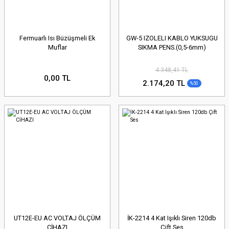
Fermuarlı Isı Büzüşmeli Ek
GW-5 IZOLELI KABLO YUKSUGU
Muflar
SIKMA PENS.(0,5-6mm)
4.348,41 TL
0,00 TL
2.174,20 TL
%50
UT12E-EU AC VOLTAJ ÖLÇÜM
İK-2214 4 Kat Işıklı Siren 120db
CİHAZI
Çift Ses