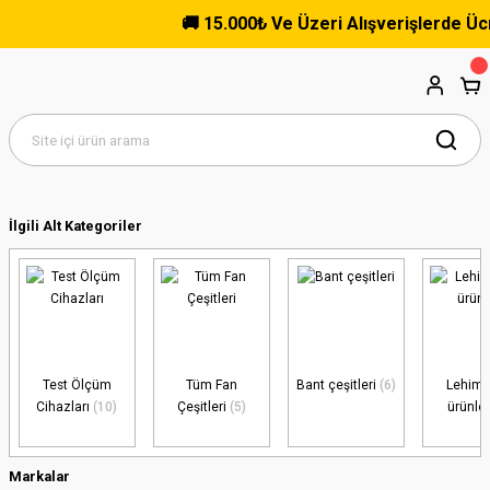
🚚 15.000₺ Ve Üzeri Alışverişlerde Ücretsiz Kargo!
İlgili Alt Kategoriler
Test Ölçüm
Tüm Fan
Bant çeşitleri
(6)
Lehim
Cihazları
(10)
Çeşitleri
(5)
ürünle
Markalar