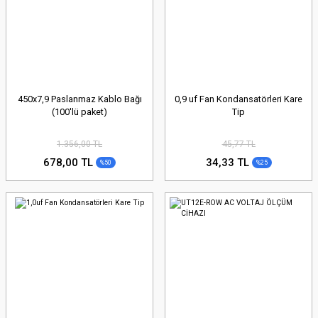
450x7,9 Paslanmaz Kablo Bağı
0,9 uf Fan Kondansatörleri Kare
(100'lü paket)
Tip
1.356,00 TL
45,77 TL
678,00 TL
34,33 TL
%50
%25